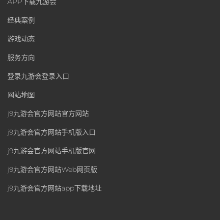
APP下载九游会
经典案例
游戏动态
服务方向
登录九游会登录入口
网站地图
j9九游会官方网站官方网站
j9九游会官方网站手机版入口
j9九游会官方网站手机版官网
j9九游会官方网站Web网页版
j9九游会官方网站app下载地址