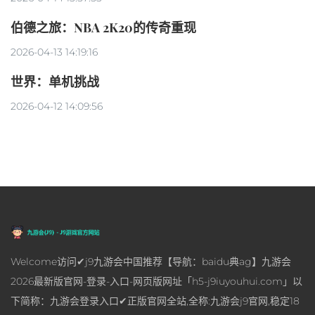
伯德之旅：NBA 2K20的传奇重现
2026-04-13 14:19:16
世界：单机挑战
2026-04-12 14:09:56
Welcome访问✔j9九游会中国推荐【导航：baidu典ag】九游会
2026最新版官网-登录-入口-网页版网址「h5-j9iuyouhui.com」以
下简称：九游会登录入口✔正版官网全站,全称:九游会j9官网,稳定18