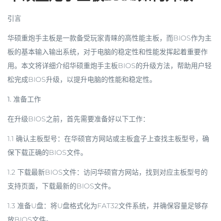
引言
华硕重炮手主板是一款备受玩家青睐的高性能主板，而BIOS作为主
板的基本输入输出系统，对于电脑的稳定性和性能发挥起着重要作
用。本文将详细介绍华硕重炮手主板BIOS的升级方法，帮助用户轻
松完成BIOS升级，以提升电脑的性能和稳定性。
1. 准备工作
在升级BIOS之前，首先需要准备好以下工作：
1.1 确认主板型号：在华硕官方网站或主板盒子上查找主板型号，确
保下载正确的BIOS文件。
1.2 下载最新BIOS文件：访问华硕官方网站，找到对应主板型号的
支持页面，下载最新的BIOS文件。
1.3 准备U盘：将U盘格式化为FAT32文件系统，并确保容量足够存
放BIOS文件。