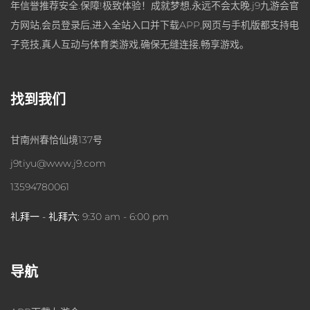
年信誉推荐安全.保障!极致体验！成就梦想,永远不会太晚.j9九游会官
方网站,会员登录后,进入全站入口并下载APP,网页与手机版都支持电
子竞技,真人互动与体育类游戏,确保无缝连接,畅享游戏。
找到我们
甘南州春恰仙境137号
j9tiyu@www.j9.com
13594780061
礼拜一 - 礼拜六:
9:30 am - 6:00 pm
导航