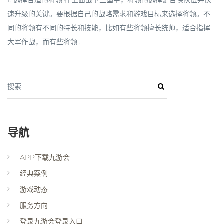
1. 选择合适的将领 在全面战争三国中，将领的选择是召唤队伍并快
速升级的关键。要根据自己的战略需求和游戏目标来选择将领。不
同的将领有不同的特长和技能，比如有些将领擅长统帅，适合指挥
大军作战，而有些将领...
搜索
导航
APP下载九游会
经典案例
游戏动态
服务方向
登录九游会登录入口